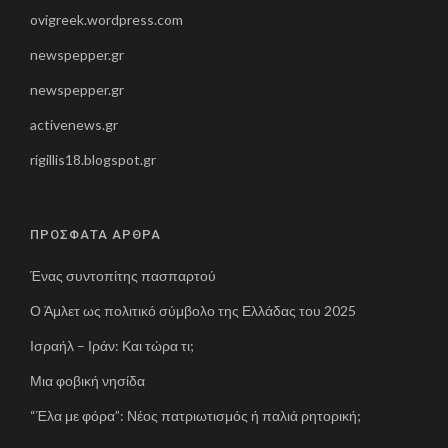
ovigreek.wordpress.com
newspepper.gr
newspepper.gr
activenews.gr
rigillis18.blogspot.gr
ΠΡΟΣΦΑΤΑ ΑΡΘΡΑ
Ένας συντοπίτης πασπαρτού
Ο Άμλετ ως πολιτικό σύμβολο της Ελλάδας του 2025
Ισραήλ – Ιράν: Και τώρα τι;
Μια φοβική νησίδα
“Έλα με φόρα”: Νέος πατριωτισμός ή παλιά ρητορική;