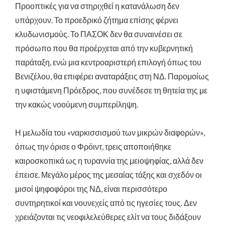
Προοπτικές για να στηριχθεί η κατανάλωση δεν
υπάρχουν. Το προεδρικό ζήτημα επίσης φέρνει
κλυδωνισμούς. Το ΠΑΣΟΚ δεν θα συναινέσει σε
πρόσωπο που θα προέρχεται από την κυβερνητική
παράταξη, ενώ μια κεντροαριστερή επιλογή όπως του
Βενιζέλου, θα επιφέρει αναταράξεις στη ΝΔ. Παρομοίως
η υφιστάμενη Πρόεδρος, που συνέδεσε τη θητεία της με
την κακώς νοούμενη συμπερίληψη.
Η μελωδία του «ναρκισσισμού των μικρών διαφορών»,
όπως την όρισε ο Φρόιντ, τρεις αποποιήθηκε
καιροσκοπικά ως η τυραννία της μειοψηφίας, αλλά δεν
έπεισε. Μεγάλο μέρος της μεσαίας τάξης και σχεδόν οι
μισοί ψηφοφόροι της ΝΔ, είναι περισσότερο
συντηρητικοί και νουνεχείς από τις ηγεσίες τους. Δεν
χρειάζονται τις νεοφιλελεύθερες ελίτ να τους διδάξουν