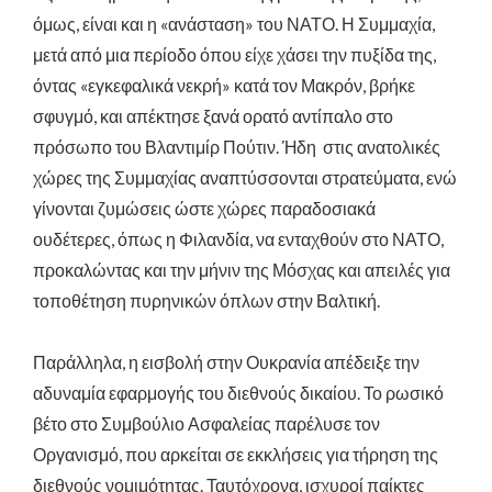
όμως, είναι και η «ανάσταση» του ΝΑΤΟ. Η Συμμαχία,
μετά από μια περίοδο όπου είχε χάσει την πυξίδα της,
όντας «εγκεφαλικά νεκρή» κατά τον Μακρόν, βρήκε
σφυγμό, και απέκτησε ξανά ορατό αντίπαλο στο
πρόσωπο του Βλαντιμίρ Πούτιν. Ήδη στις ανατολικές
χώρες της Συμμαχίας αναπτύσσονται στρατεύματα, ενώ
γίνονται ζυμώσεις ώστε χώρες παραδοσιακά
ουδέτερες, όπως η Φιλανδία, να ενταχθούν στο ΝΑΤΟ,
προκαλώντας και την μήνιν της Μόσχας και απειλές για
τοποθέτηση πυρηνικών όπλων στην Βαλτική.
Παράλληλα, η εισβολή στην Ουκρανία απέδειξε την
αδυναμία εφαρμογής του διεθνούς δικαίου. Το ρωσικό
βέτο στο Συμβούλιο Ασφαλείας παρέλυσε τον
Οργανισμό, που αρκείται σε εκκλήσεις για τήρηση της
διεθνούς νομιμότητας. Ταυτόχρονα, ισχυροί παίκτες