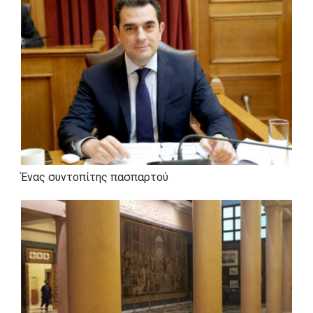
Ήταν Διευθυντής του πρώην υπουργού Σπήλιου
Λιβανού. Μιλά Αγγλικά και Γαλλικά.
Ένας συντοπίτης πασπαρτού