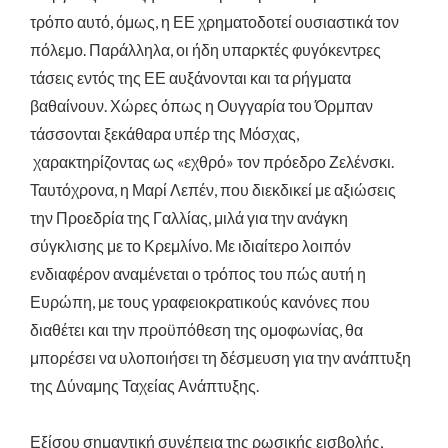
τρόπο αυτό, όμως, η ΕΕ χρηματοδοτεί ουσιαστικά τον
πόλεμο. Παράλληλα, οι ήδη υπαρκτές φυγόκεντρες
τάσεις εντός της ΕΕ αυξάνονται και τα ρήγματα
βαθαίνουν. Χώρες όπως η Ουγγαρία του Όρμπαν
τάσσονται ξεκάθαρα υπέρ της Μόσχας,
χαρακτηρίζοντας ως «εχθρό» τον πρόεδρο Ζελένσκι.
Ταυτόχρονα, η Μαρί Λεπέν, που διεκδικεί με αξιώσεις
την Προεδρία της Γαλλίας, μιλά για την ανάγκη
σύγκλισης με το Κρεμλίνο. Με ιδιαίτερο λοιπόν
ενδιαφέρον αναμένεται ο τρόπος του πώς αυτή η
Ευρώπη, με τους γραφειοκρατικούς κανόνες που
διαθέτει και την προϋπόθεση της ομοφωνίας, θα
μπορέσει να υλοποιήσει τη δέσμευση για την ανάπτυξη
της Δύναμης Ταχείας Ανάπτυξης.
Εξίσου σημαντική συνέπεια της ρωσικής εισβολής,