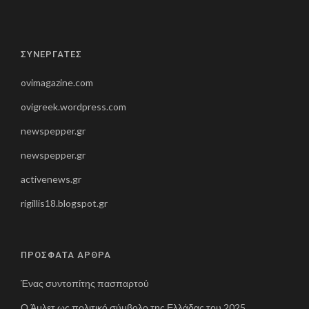
ΣΥΝΕΡΓΑΤΕΣ
ovimagazine.com
ovigreek.wordpress.com
newspepper.gr
newspepper.gr
activenews.gr
rigillis18.blogspot.gr
ΠΡΟΣΦΑΤΑ ΑΡΘΡΑ
Ένας συντοπίτης πασπαρτού
Ο Άμλετ ως πολιτικό σύμβολο της Ελλάδας του 2025