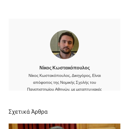
Νίκος Κωστακόπουλος
Νίκος Κωστακόπουλος, Δικηγόρος, Είναι
απόφοιτος της Νομικής Σχολής του
Πανεπιστημίου Αθηνών, με μεταπτυχιακές
σπουδές στο Ευρωπαϊκό Δίκαιο και το Αστικό
Δίκαιο από το ίδιο Πανεπιστήμιο. Πρώτευσε στις
εξετάσεις του Δικηγορικού Συλλόγου Αθηνών για
Σχετικά Άρθρα
την άδεια επαγγέλματος, ενώ εργάστηκε στο
παρελθόν σε σημαντικές δικηγορικές εταιρείες.