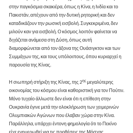
στην παγκόσμια σκακιέρα, όπως η Κίνα, η Ινδία και το
Πακιστάν, απέχουν από την δυτική ρητορική και δεν
καταδικάζουν την ρωσική εισβολή. Συγκεκριμένα, δεν
μιλούν καν για εισβολή. Ο κόσμος λοιπόν φαίνεται να
διχάζεται ανάμεσα στη Δύση, όπως αυτή
διαμορφώνεται από τον άξονα της Ουάσιγκτον και των
Συμμάχων της, και τους υπόλοιπους, όπου κυριαρχεί η
παρουσία της Κίνας.
ης
Η σιωπηρή στήριξη της Κίνας, της 2
μεγαλύτερης
οικονομίας του κόσμου είναι καθοριστική για τον Πούτιν.
Μόνο τυχαίο άλλωστε δεν είναι ότι η επίθεση στην
Ουκρανία έγινε μετά την ολοκλήρωση των χειμερινών
Ολυμπιακών Αγώνων που έλαβαν χώρα στην Κίνα.
Παράλληλα, υπάρχει έντονη φημολογία ότι το Πεκίνο
είχε ενημερωθεί για τις προθέσεις της Μόσχας.