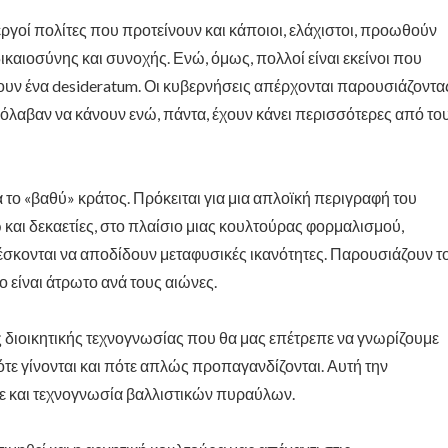
εργοί πολίτες που προτείνουν και κάποιοι, ελάχιστοι, προωθούν
καιοσύνης και συνοχής. Ενώ, όμως, πολλοί είναι εκείνοι που
ουν ένα
desideratum
. Οι κυβερνήσεις απέρχονται παρουσιάζοντα
λαβαν να κάνουν ενώ, πάντα, έχουν κάνει περισσότερες από το
 το «βαθύ» κράτος. Πρόκειται για μια απλοϊκή περιγραφή του
 και δεκαετίες, στο πλαίσιο μιας κουλτούρας φορμαλισμού,
έσκονται να αποδίδουν μεταφυσικές ικανότητες. Παρουσιάζουν τ
ο είναι άτρωτο ανά τους αιώνες.
διοικητικής τεχνογνωσίας που θα μας επέτρεπε να γνωρίζουμε
ότε γίνονται και πότε απλώς προπαγανδίζονται. Αυτή την
με και τεχνογνωσία βαλλιστικών πυραύλων.