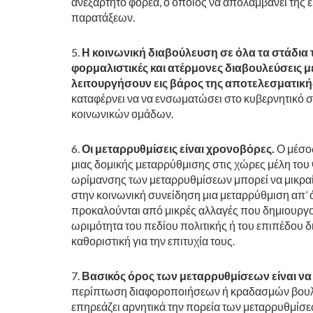
ανεξάρτητο φορέα, ο οποίος να απολαμβάνει της
παρατάξεων.
Η κοινωνική διαβούλευση σε όλα τα στάδια
φορμαλιστικές και ατέρμονες διαβουλεύσεις 
λειτουργήσουν εις βάρος της αποτελεσματι
καταφέρνει να να ενσωματώσει στο κυβερνητικό 
κοινωνικών ομάδων.
Οι μεταρρυθμίσεις είναι χρονοβόρες.
Ο μέσο
μιας δομικής μεταρρύθμισης στις χώρες μέλη του
ωρίμανσης των μεταρρυθμίσεων μπορεί να μικραίνε
στην κοινωνική συνείδηση μια μεταρρύθμιση απ’ ότ
προκαλούνται από μικρές αλλαγές που δημιουργού
ωριμότητα του πεδίου πολιτικής ή του επιπέδου δ
καθοριστική για την επιτυχία τους.
Βασικός όρος των μεταρρυθμίσεων είναι να
περίπτωση διαφοροποιήσεων ή κραδασμών βουλε
επηρεάζει αρνητικά την πορεία των μεταρρυθμίσεων