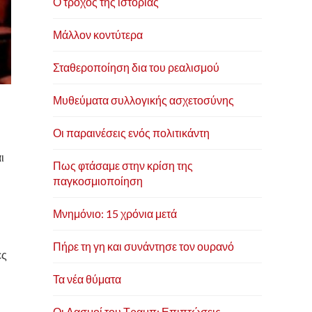
Ο τροχός της ιστορίας
Μάλλον κοντύτερα
Σταθεροποίηση δια του ρεαλισμού
Μυθεύματα συλλογικής ασχετοσύνης
Οι παραινέσεις ενός πολιτικάντη
ι
Πως φτάσαμε στην κρίση της
παγκοσμιοποίηση
Μνημόνιο: 15 χρόνια μετά
Πήρε τη γη και συνάντησε τον ουρανό
ες
Τα νέα θύματα
Οι Δασμοί του Τραμπ: Επιπτώσεις,