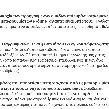
υριαρχία των προηγούμενων ομάδων επί ευρέων στρωμάτω
μεταρρυθμίσεων ακόμη κι αν αυτές είναι υπέρ τους.
Η γνώσ
τους πρέπει να αποτελεί αναπόσπαστο στοιχείο οιουδήποτε θέλε
εταρρυθμίσεων είναι η εντολή του εκλογικού σώματος στη
ς, δεν δίδεται εφ’ άπαξ και καθόλου δεν σημαίνει ότι κάποιοι
ειδή «ξέρουν». Σήμερα, αποτελεί τμήμα της γνώσης μας για τις
ν «από τα πάνω». Κατ’ εξαίρεση, οι επιβαλλόμενες εκ των άνω
 εάν αποδώσουν ορατά οφέλη σε σύντομο χρονικό διάστημα (κάτ
ρρυθμίσεις).
 ομάδες που επηρεάζουν/επηρεάζονται από τις μεταρρυθμίσε
ότι έτσι αποσαφηνίζεται το «κόστος ευκαιρίας».
Οριοθετείται,
ι ποιό κόστος και ποιά επωφελείται τι. Για να υπάρξει μια
 να προϋπάρχει μια στιβαρή έρευνα και ανάλυση του πεδίου και
κόστους ευκαιρίας πρέπει να διεξάγεται από πολιτικά ουδέτερο κα