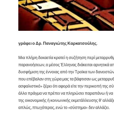
γράφει ο Δρ. Παναγιώτης Καρκατσούλης.
Μια πλήρη δεκαετία κρατεί η συζήτηση περί μεταρρυθ
παρανοήσεων, ο μέσος Έλληνας διάκειται αρνητικά απέν
δυσφήμιση της έννοιας από την Τροϊκα των δανειστών
που επέβαλαν στη χώρα μας τα βάφτισαν ως μεταρρυθμ
ασφαλιστικό» ξέρει ότι αφορά είτε την περικοπή της σύ
άλλο πράγμα να πρέπει να πληρώσει παραπάνω ή να σ
της οικονομικής ή κοινωνικής εκμετάλλευσης θ’ αλλάξει 
απλώς, πτωχότερος, ενώ το «σύστημα» δεν αλλάζει.