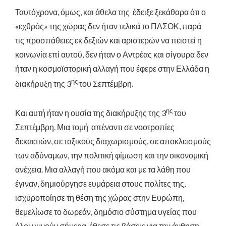
Ταυτόχρονα, όμως, και άθελα της έδειξε ξεκάθαρα ότι ο
«εχθρός» της χώρας δεν ήταν τελικά το ΠΑΣΟΚ, παρά
τις προσπάθειες εκ δεξιών και αριστερών να πειστεί η
κοινωνία επί αυτού, δεν ήταν ο Αντρέας και σίγουρα δεν
ήταν η κοσμοϊστορική αλλαγή που έφερε στην Ελλάδα η
ης
διακήρυξη της 3
του Σεπτέμβρη.
ης
Και αυτή ήταν η ουσία της διακήρυξης της 3
του
Σεπτέμβρη. Μια τομή απέναντι σε νοοτροπίες
δεκαετιών, σε ταξικούς διαχωρισμούς, σε αποκλεισμούς
των αδύναμων, την πολιτική φίμωση και την οικονομική
ανέχεια. Μια αλλαγή που ακόμα και με τα λάθη που
έγιναν, δημιούργησε ευμάρεια στους πολίτες της,
ισχυροποίησε τη θέση της χώρας στην Ευρώπη,
θεμελίωσε το δωρεάν, δημόσιο σύστημα υγείας που
όλοι υμνούν σήμερα, έθεσε τις βάσεις για την άνθηση