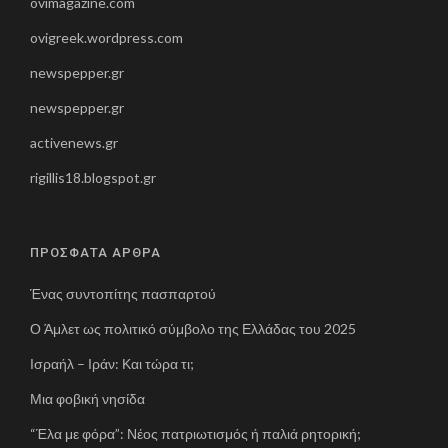
ovimagazine.com
Έχει διατελέσει Πρόεδρος της Επιτροπής
Διοίκησης του
Μιχαληνείου Κέντρου
ovigreek.wordpress.com
Προστασίας Παίδων
και του
Παιδικού
newspepper.gr
Αναπτυξιακού Κέντρου Πειραιά
. Ήταν μέλος
της
Διακομματικής Επιτροπής για την
newspepper.gr
προμήθεια αντιδραστηρίων αιμοδοσίας
του
activenews.gr
Υπουργείου Υγείας και Κοινωνικής Αλληλεγγύης,
καθώς και της
Επιτροπής Υγείας του
rigillis18.blogspot.gr
Ελληνικού Οργανισμού Τυποποίησης
ενώ
από το 2006 έως τον Αύγουστο του 2007
διατέλεσε μέλος του Δ.Σ. της
Ελληνικής
ΠΡΟΣΦΑΤΑ ΑΡΘΡΑ
Οδοντιατρικής Ομοσπονδίας (ΕΟΟ)
, του
Ένας συντοπίτης πασπαρτού
ανώτατου συνδικαλιστικού οργάνου των
οδοντιάτρων με πάνω από 16000 μέλη σε όλη τη
Ο Άμλετ ως πολιτικό σύμβολο της Ελλάδας του 2025
χώρα. Έχει διατελέσει μέλος του Δ.Σ. του
Ισραήλ – Ιράν: Και τώρα τι;
Οδοντιατρικού Συλλόγου Αττικής
.
Μια φοβική νησίδα
Εργάστηκε ως
οδοντίατρος
σε ιδιωτικό ιατρείο
“Έλα με φόρα”: Νέος πατριωτισμός ή παλιά ρητορική;
και στην ΤΜΥ
ΙΚΑ Λ. Αλεξάνδρας
.