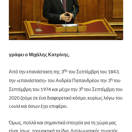
γράφει ο Μιχάλης Κατρίνης.
ης
Από την επανάσταση της 3
του Σεπτέμβρη του 1843,
η
την «επανάσταση» του Ανδρέα Παπανδρέου την 3
του
η
Σεπτέμβρη του 1974 και μέχρι την 3
του Σεπτέμβρη του
2020 ζούμε σε ένα διαφορετικό κόσμο, κυρίως λόγω του
covid και όσων έχει επιφέρει.
Όμως, πολλά και σημαντικά στοιχεία για τη χώρα μας
είναι, ίσως, τρομακτικά τα ίδια. Διπλωματικός πυρετός