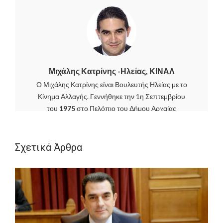
Μιχάλης Κατρίνης -Ηλείας, ΚΙΝΑΛ
Ο Μιχάλης Κατρίνης είναι Βουλευτής Ηλείας με το
Κίνημα Αλλαγής. Γεννήθηκε την 1η Σεπτεμβρίου
του
1975
στο Πελόπιο του Δήμου Αρχαίας
Ολυμπίας. Γονείς του ο
Γιάννης και η Γιώτα
Κατρίνη
, εκπαιδευτικοί και οι δύο.
Σχετικά Άρθρα
Είναι παντρεμένος με την οδοντίατρο
Ιωάννα
Αδάμου
και έχουν
δύο γιούς
,
τον Γιάννη και τον
Βασίλη.
Έχει έναν
αδελφό, τον Δημήτρη, ιατρό
παθολόγο
.