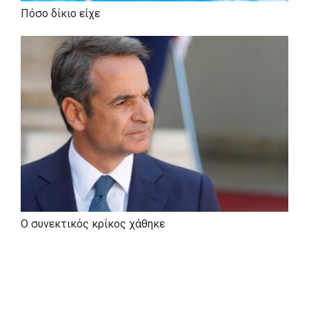
στη Βιολογία του Στόματος
) το διάστημα 2002-
Πόσο δίκιο είχε
2004, καθώς και στην Εθνική Σχολή Δημόσιας
Υγείας (
Μεταπτυχιακό Δίπλωμα Ειδίκευσης
στη Διοίκηση Υπηρεσιών Υγείας
) το διάστημα
2004-2005. Μιλάει
αγγλικά
και
γαλλικά
.
Εχει θητεύσει ως
επιστημονικός συνεργάτης
της Οδοντιατρικής Σχολής Αθηνών στο
γνωστικό αντικείμενο της Περιοδοντολογίας
.
Έχει συμμετάσχει σε πάνω από
40
επιστημονικά συνέδρια
στην Ελλάδα και στο
εξωτερικό, ενώ έχει προβεί σε
ανακοινώσεις και
δημοσιεύσεις σε επιστημονικά περιοδικά
,
Ο συνεκτικός κρίκος χάθηκε
συμμετέχοντας σε δύο
ερευνητικά
προγράμματα
υπό την αιγίδα του
Πανεπιστημίου Αθηνών.
Κατά τη διάρκεια των σπουδών του ασχολείται
ενεργά με το φοιτητικό κίνημα, διετέλεσε μέλος της