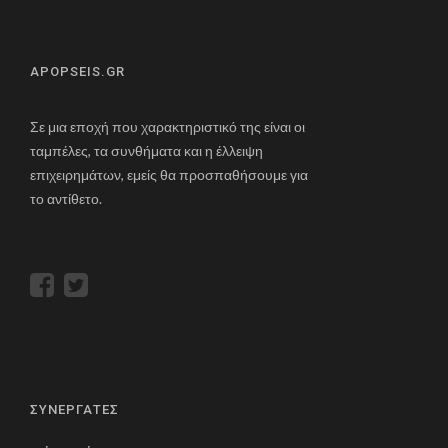
ΠΑ.ΣΟ.Κ
.
Το 2004 διεκδικεί τη θέση του
Γραμματέα της
APOPSEIS.GR
Νεολαίας ΠΑ.ΣΟ.Κ.
, ενώ το Μάρτιο του 2005
εκλέγεται
μέλος του Εθνικού Συμβουλίου του
Σε μια εποχή που χαρακτηριστικό της είναι οι
ΠΑ.ΣΟ.Κ.
.
ταμπέλες, τα συνθήματα και η έλλειψη
επιχειρημάτων, εμείς θα προσπαθήσουμε για
Τον Απρίλιο του 2014 αναλαμβάνει
Πρόεδρος
το αντίθετο.
του ΟΚΑΝΑ
, η 8μηνη θητεία του συνδέθηκε με
ορατό και χειροπιαστό έργο. Αυξήθηκε η
χρηματοδότηση του οργανισμού κατά 80% και η
αποπληρωμή οφειλών του παρελθόντος σε
ασφαλιστικά ταμεία και προμηθευτές. Παράλληλα,
αυξήθηκε ο αριθμός των θεραπευόμενων και των
ωφελούμενων, μειώθηκε η λίστα αναμονής στην
Αττική και δημιουργήθηκαν νέες μονάδες σε όλη
την Ελλάδα.
ΣΥΝΕΡΓΑΤΕΣ