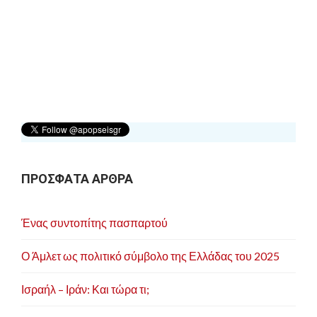
Συντονιστικής Επιτροπής του Συλλόγου
Φοιτητών Οδοντιατρικής Αθήνας
, μέλος της
Συγκλήτου του Πανεπιστημίου Αθηνών
την
τριετία 1997-2000 και μέλος του
Διοικητικού
Συμβουλίου της Οδοντιατρικής Σχολής
,
εκπροσωπώντας τους φοιτητές, το ίδιο χρονικό
διάστημα.
Ολοκλήρωσε τις στρατιωτικές του υποχρεώσεις
υπηρετώντας στην
Πολεμική Αεροπορία
.
ΠΡΟΣΦΑΤΑ ΑΡΘΡΑ
Κοινοβουλευτικές
Ένας συντοπίτης πασπαρτού
Δραστηριότητες
Ο Άμλετ ως πολιτικό σύμβολο της Ελλάδας του 2025
Το
Σεπτέμβριο του 2007
εκλέγεται
Βουλευτής
Ισραήλ – Ιράν: Και τώρα τι;
του ΠΑ.ΣΟ.Κ. στο Νομό Ηλείας με 16.262
ψήφους
και εκλέγεται
Γραμματέας στο