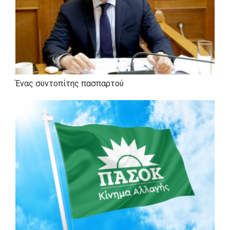
Εκπαίδευση
Τελείωσε το Δημοτικό και την πρώτη τάξη του
Γυμνασίου στο Πελόπιο
, ενώ ολοκλήρωσε τις
μαθητικές του σπουδές στο
1ο Γυμνάσιο
Ένας συντοπίτης πασπαρτού
Πύργου
και το
1ο Λύκειο Πύργου
, απ’ όπου
αποφοίτησε το 1993 με ″άριστα″, λαμβάνοντας
βραβείο του Ιδρύματος ″Ι. Λάτση″. Συνέχισε τις
σπουδές του στην
Οδοντιατρική Σχολή του
Πανεπιστημίου Αθηνών
, από την οποία
αποφοίτησε το 2000. Κατά τη διάρκεια των
σπουδών του,
εργάστηκε σε ιδιωτικό
οδοντιατρείο
.
Έχει πραγματοποιήσει
μεταπτυχιακές
σπουδές
στην Οδοντιατρική Σχολή του Πανεπιστημίου
Αθηνών (
Μεταπτυχιακό Δίπλωμα Ειδίκευσης