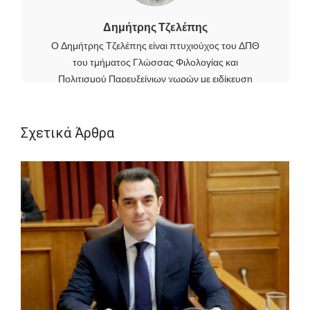
Δημήτρης Τζελέπης
Ο Δημήτρης Τζελέπης είναι πτυχιούχος του ΔΠΘ
του τμήματος Γλώσσας Φιλολογίας και
Πολιτισμού Παρευξείνιων χωρών με ειδίκευση
στην Ρουμανική γλώσσα. Είναι κάτοχος
μεταπτυχιακού τίτλου στις Σύγχρονες
Ευρωπαϊκές Σπουδές Δίκαιο, Οικονομία, Πολιτική
Σχετικά Άρθρα
της Νομικής Σχολής του ΔΠΘ. Αρθρογραφεί
τακτικά στην καθημερινή εφημερίδα Ελεύθερος
Τύπος και στην εφημερίδα της Κομοτηνής "Ο
Χρόνος". Στον ελεύθερο χρόνο του διαβάζει βιβλία,
κυρίως πολιτικής ιστορίας.