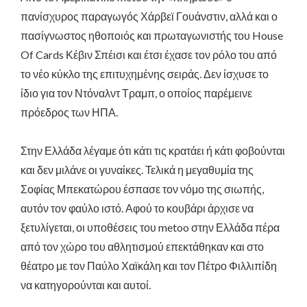
πανίσχυρος παραγωγός Χάρβεϊ Γουάνστιν, αλλά και ο
πασίγνωστος ηθοποιός και πρωταγωνιστής του House
Of Cards Κέβιν Σπέισι και έτσι έχασε τον ρόλο του από
το νέο κύκλο της επιτυχημένης σειράς. Δεν ίσχυσε το
ίδιο για τον Ντόναλντ Τραμπ, ο οποίος παρέμεινε
πρόεδρος των ΗΠΑ.
Στην Ελλάδα λέγαμε ότι κάτι τις κρατάει ή κάτι φοβούνται
και δεν μιλάνε οι γυναίκες. Τελικά η μεγαθυμία της
Σοφίας Μπεκατώρου έσπασε τον νόμο της σιωπής,
αυτόν τον φαύλο ιστό. Αφού το κουβάρι άρχισε να
ξετυλίγεται, οι υποθέσεις του metoo στην Ελλάδα πέρα
από τον χώρο του αθλητισμού επεκτάθηκαν και στο
θέατρο με τον Παύλο Χαϊκάλη και τον Πέτρο Φιλλιπίδη
να κατηγορούνται και αυτοί.