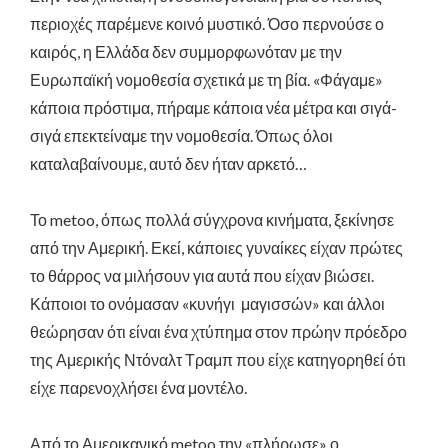
περιοχές παρέμενε κοινό μυστικό. Όσο περνούσε ο
καιρός, η Ελλάδα δεν συμμορφωνόταν με την
Ευρωπαϊκή νομοθεσία σχετικά με τη βία. «Φάγαμε»
κάποια πρόστιμα, πήραμε κάποια νέα μέτρα και σιγά-
σιγά επεκτείναμε την νομοθεσία. Όπως όλοι
καταλαβαίνουμε, αυτό δεν ήταν αρκετό…
Το metoo, όπως πολλά σύγχρονα κινήματα, ξεκίνησε
από την Αμερική. Εκεί, κάποιες γυναίκες είχαν πρώτες
το θάρρος να μιλήσουν για αυτά που είχαν βιώσει.
Κάποιοι το ονόμασαν «κυνήγι μαγισσών» και άλλοι
θεώρησαν ότι είναι ένα χτύπημα στον πρώην πρόεδρο
της Αμερικής Ντόναλτ Τραμπ που είχε κατηγορηθεί ότι
είχε παρενοχλήσει ένα μοντέλο.
Από το Αμερικανικό metoo την «πλήρωσε» ο