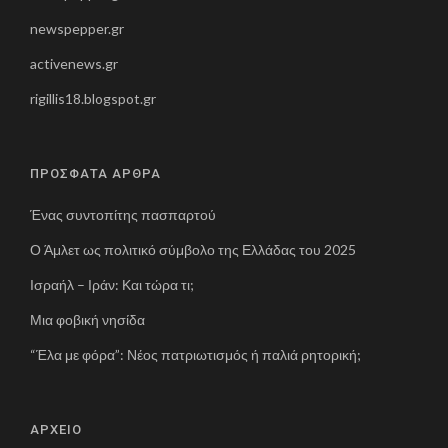
newspepper.gr
activenews.gr
rigillis18.blogspot.gr
ΠΡΟΣΦΑΤΑ ΑΡΘΡΑ
Ένας συντοπίτης πασπαρτού
Ο Άμλετ ως πολιτικό σύμβολο της Ελλάδας του 2025
Ισραήλ – Ιράν: Και τώρα τι;
Μια φοβική νησίδα
“Έλα με φόρα”: Νέος πατριωτισμός ή παλιά ρητορική;
ΑΡΧΕΙΟ