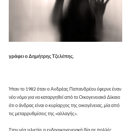
γράφει ο Δημήτρης Τζελέπης.
Ήταν το 1982 όταν ο Ανδρέας Παπανδρέου έφερνε έναν
νέο νόμο για να καταργηθεί από το Οικογενειακό Δίκαιο
ότι ο άνδρας είναι ο κυρίαρχος της οικογένειας, μία από
τις μεταρρυθμίσεις της «αλλαγής».
Στην νέα χιλιετία, η ενδοοικογενειακή βία σε πολλές