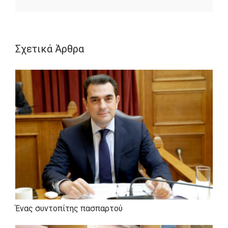
Κατερίνα Χαρίση
Εκείνη, η
, είναι στο
τέλος της δεύτερης δεκαετίας της,
Σχετικά Άρθρα
συγγραφέας πολυγραφότατη από τρέλα
και πάθος, σύζυγος και μαμά δυο
υπέροχων γιων.
Θάνος Καλαμίδας
Εκείνος, ο
, είναι στην
πέμπτη δεκαετία του για τα καλά και
γνωστός γκρινιάρης.
Εκείνη στην Ελλάδα κι εκείνος 3.500
χιλιόμετρα μακριά. Εκείνη εννιά μήνες
ήλιο, εκείνος εννιά μήνες σκοτάδι, εκείνη
παραλία εκείνος χιόνι. Και οι δυο θα σας
Ένας συντοπίτης πασπαρτού
κρατάνε συντροφιά μια φορά την