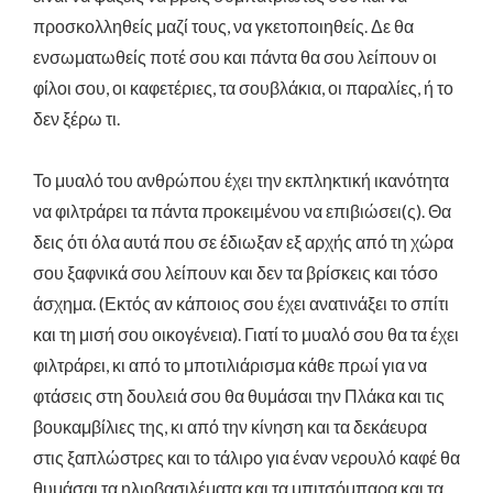
προσκολληθείς μαζί τους, να γκετοποιηθείς. Δε θα
ενσωματωθείς ποτέ σου και πάντα θα σου λείπουν οι
φίλοι σου, οι καφετέριες, τα σουβλάκια, οι παραλίες, ή το
δεν ξέρω τι.
Το μυαλό του ανθρώπου έχει την εκπληκτική ικανότητα
να φιλτράρει τα πάντα προκειμένου να επιβιώσει(ς). Θα
δεις ότι όλα αυτά που σε έδιωξαν εξ αρχής από τη χώρα
σου ξαφνικά σου λείπουν και δεν τα βρίσκεις και τόσο
άσχημα. (Εκτός αν κάποιος σου έχει ανατινάξει το σπίτι
και τη μισή σου οικογένεια). Γιατί το μυαλό σου θα τα έχει
φιλτράρει, κι από το μποτιλιάρισμα κάθε πρωί για να
φτάσεις στη δουλειά σου θα θυμάσαι την Πλάκα και τις
βουκαμβίλιες της, κι από την κίνηση και τα δεκάευρα
στις ξαπλώστρες και το τάλιρο για έναν νερουλό καφέ θα
θυμάσαι τα ηλιοβασιλέματα και τα μπιτσόμπαρα και τα