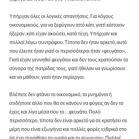
Υπήρχαν όλες οι λογικές απαντήσεις. Για λόγους
οικονομικούς, για να ξεφύγουν από κάτι, γιατί κάποιον
ήξεραν, κάτι είχαν ακούσει, κατά τύχη. Υπήρχαν και
πολλοί λόγω συντρόφου. Τίποτα δεν ήταν αρκετό, αυτό
που έλειπε ήταν γιατί οι περισσότεροι ήταν «φευγάτοι».
Γιατί είχαν γεννηθεί φευγάτοι και δεν τους κρατούσαν τα
σύνορα της πατρίδας τους, γιατί ήθελαν να γνωρίσουν
και να μάθουν, γιατί ήταν περίεργοι.
Βλέπετε δεν φτάνει το οικονομικό, τα μνημόνια ή
οτιδήποτε άλλο που θα σε κάνουν να φύγεις αν δεν το
έχεις και λίγο μέσα σου το …φευγάτο. Πολύ
περισσότερο, τίποτα δεν είναι αρκετό να σε κρατήσει σε
μέρη που είναι εξωγήινα και πολλές φορές εχθρικά στο
ότι έχει συνηθίσει το μυαλό και το σώμα σου. Πολλοί