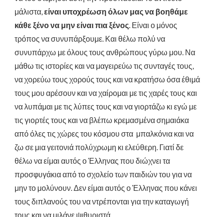
μάλιστα,
είναι υποχρέωση όλων μας να βοηθάμε
κάθε ξένο να μην είναι πια ξένος
. Είναι ο μόνος
τρόπος να συνυπάρξουμε. Και θέλω πολύ να
συνυπάρχω με όλους τους ανθρώπους γύρω μου. Να
μάθω τις ιστορίες και να μαγειρεύω τις συνταγές τους,
να χορεύω τους χορούς τους και να κρατήσω όσα έθιμά
τους μου αρέσουν και να χαίρομαι με τις χαρές τους και
να λυπάμαι με τις λύπες τους και να γιορτάζω κι εγώ με
τις γιορτές τους και να βλέπω κρεμασμένα σημαιάκα
από όλες τις χώρες του κόσμου στα μπαλκόνια και να
ζω σε μια γειτονιά πολύχρωμη κι ελεύθερη. Γιατί δε
θέλω να είμαι αυτός ο Έλληνας που διώχνει τα
προσφυγάκια από το σχολείο των παιδιών του για να
μην το μολύνουν. Δεν είμαι αυτός ο Έλληνας που κάνει
τους διπλανούς του να ντρέπονται για την καταγωγή
τους και να μιλάνε ψιθυριστά.