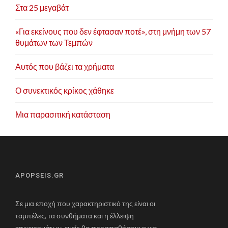
Στα 25 μεγαβάτ
«Για εκείνους που δεν έφτασαν ποτέ», στη μνήμη των 57
θυμάτων των Τεμπών
Αυτός που βάζει τα χρήματα
Ο συνεκτικός κρίκος χάθηκε
Μια παρασιτική κατάσταση
APOPSEIS.GR
Σε μια εποχή που χαρακτηριστικό της είναι οι
ταμπέλες, τα συνθήματα και η έλλειψη
επιχειρημάτων, εμείς θα προσπαθήσουμε για