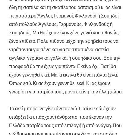
όλη τη σαπίλα και τη σκατίλα του ρατσισμού κι ας είναι
περισσότερο Άγγλοι, Γερμανοί, Φινλανδοί ή Σουηδοί
από πολλούς Άγγλους, Γερμανούς, Φινλανδούς ή
Σουηδούς. Μα θα έχουν έναν ξένο γονιό και πιθανώς
ξένο επίθετο. Πολύ πιθανό μέχρι την εφηβεία τους να
ντρέπονται για σένα και για τα σπασμένα, αστεία
αγγλικά, γερμανικά, γαλλικά, ή σουηδικά σου. Εσύ την
προφορά θα την έχεις για πάντα. Εκείνα όχι. Γιατί θα
έχουν γεννηθεί εκεί. Μα κι εκείνα θα είναι πάντα ξένα.
Όπως εσύ. Κι ας έχουν γεννηθεί εκεί. Κι ας έχουν
γνωρίσει για πατρίδα τους μόνο εκείνη, την άλλη χώρα.
Το εκεί μπορεί να γίνει άνετα εδώ. Γιατί κι εδώ έχουν
υπάρξει (κι υπάρχουν) άνθρωποι που έκαναν την
Ελλάδα πατρίδα τους από επιλογή ή από ανάγκη. Που
νιώθουν και αντιμετωπίζονται σαν ξένοι και στις δυο