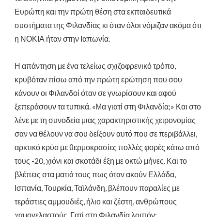
Ευρώπη και την πρώτη θέση στα εκπαιδευτικά
συστήματα της Φιλανδίας κι όταν όλοι νόμιζαν ακόμα ότι
η ΝΟΚΙΑ ήταν στην Ιαπωνία.
Η απάντηση με ένα τελείως σχιζοφρενικό τρόπο,
κρυβόταν πίσω από την πρώτη ερώτηση που σου
κάνουν οι Φιλανδοί όταν σε γνωρίσουν και αφού
ξεπεράσουν τα τυπικά. «Μα γιατί στη Φιλανδία;» Και στο
λένε με τη συνοδεία μιας χαρακτηριστικής χειρονομίας
σαν να θέλουν να σου δείξουν αυτό που σε περιβάλλει,
αρκτικό κρύο με θερμοκρασίες πολλές φορές κάτω από
τους -20, χιόνι και σκοτάδι έξη με οκτώ μήνες. Και το
βλέπεις στα ματιά τους πως όταν ακούν Ελλάδα,
Ισπανία, Τουρκία, Ταϊλάνδη, βλέπουν παραλίες με
τεράστιες αμμουδιές, ήλιο και ζέστη, ανθρώπους
χαμογελαστούς. Γατί στη Φιλανδία λοιπόν;