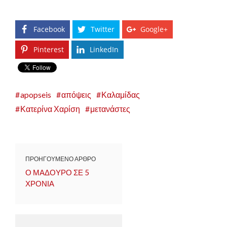
Facebook
Twitter
Google+
Pinterest
LinkedIn
apopseis
απόψεις
Καλαμίδας
Κατερίνα Χαρίση
μετανάστες
ΠΡΟΗΓΟΥΜΕΝΟ ΑΡΘΡΟ
Ο ΜΑΔΟΥΡΟ ΣΕ 5
ΧΡΟΝΙΑ