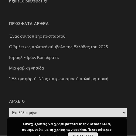
rigillis18.blogspot.gr
ΠΡΟΣΦΑΤΑ ΑΡΘΡΑ
Ένας συντοπίτης πασπαρτού
Ο Άμλετ ως πολιτικό σύμβολο της Ελλάδας του 2025
Ισραήλ – Ιράν: Και τώρα τι;
Μια φοβική νησίδα
“Έλα με φόρα”: Νέος πατριωτισμός ή παλιά ρητορική;
ΑΡΧΕΙΟ
Α
Ρ
Συνεχίζοντας να χρησιμοποιείτε την ιστοσελίδα,
Χ
συμφωνείτε με τη χρήση των cookies.
Περισσότερες
Ε