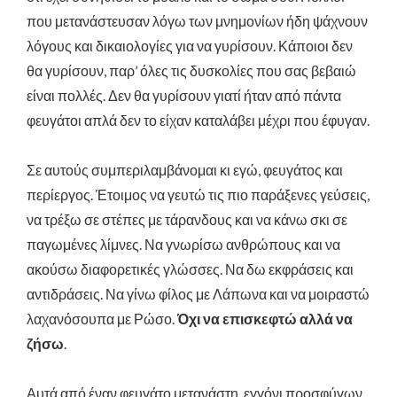
που μετανάστευσαν λόγω των μνημονίων ήδη ψάχνουν
λόγους και δικαιολογίες για να γυρίσουν. Κάποιοι δεν
θα γυρίσουν, παρ’ όλες τις δυσκολίες που σας βεβαιώ
είναι πολλές. Δεν θα γυρίσουν γιατί ήταν από πάντα
φευγάτοι απλά δεν το είχαν καταλάβει μέχρι που έφυγαν.
Σε αυτούς συμπεριλαμβάνομαι κι εγώ, φευγάτος και
περίεργος. Έτοιμος να γευτώ τις πιο παράξενες γεύσεις,
να τρέξω σε στέπες με τάρανδους και να κάνω σκι σε
παγωμένες λίμνες. Να γνωρίσω ανθρώπους και να
ακούσω διαφορετικές γλώσσες. Να δω εκφράσεις και
αντιδράσεις. Να γίνω φίλος με Λάπωνα και να μοιραστώ
λαχανόσουπα με Ρώσο.
Όχι να επισκεφτώ αλλά να
ζήσω
.
Αυτά από έναν φευγάτο μετανάστη, εγγόνι προσφύγων.