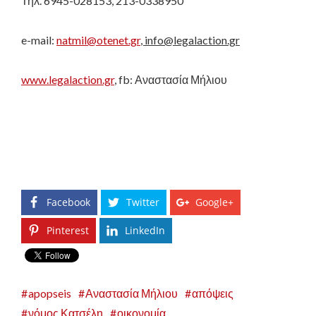
Τηλ. 6945-028153, 213-0338950
e-mail:
natmil@otenet.gr
, info@legalaction.gr
www.legalaction.gr
, fb: Αναστασία Μήλιου
Facebook
Twitter
Google+
Pinterest
LinkedIn
apopseis
Αναστασία Μήλιου
απόψεις
νόμος Κατσέλη
οικονομία