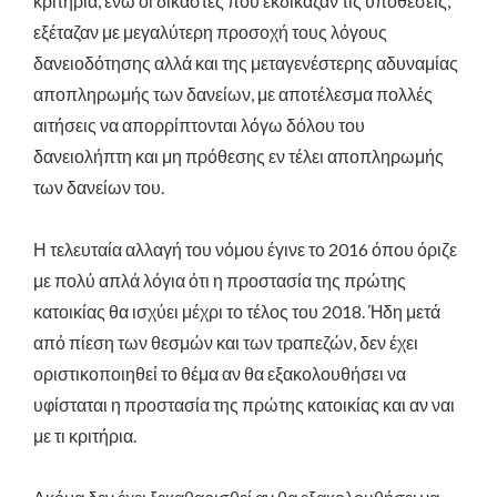
κριτήρια, ενώ οι δικαστές που εκδίκαζαν τις υποθέσεις,
εξέταζαν με μεγαλύτερη προσοχή τους λόγους
δανειοδότησης αλλά και της μεταγενέστερης αδυναμίας
αποπληρωμής των δανείων, με αποτέλεσμα πολλές
αιτήσεις να απορρίπτονται λόγω δόλου του
δανειολήπτη και μη πρόθεσης εν τέλει αποπληρωμής
των δανείων του.
Η τελευταία αλλαγή του νόμου έγινε το 2016 όπου όριζε
με πολύ απλά λόγια ότι η προστασία της πρώτης
κατοικίας θα ισχύει μέχρι το τέλος του 2018. Ήδη μετά
από πίεση των θεσμών και των τραπεζών, δεν έχει
οριστικοποιηθεί το θέμα αν θα εξακολουθήσει να
υφίσταται η προστασία της πρώτης κατοικίας και αν ναι
με τι κριτήρια.