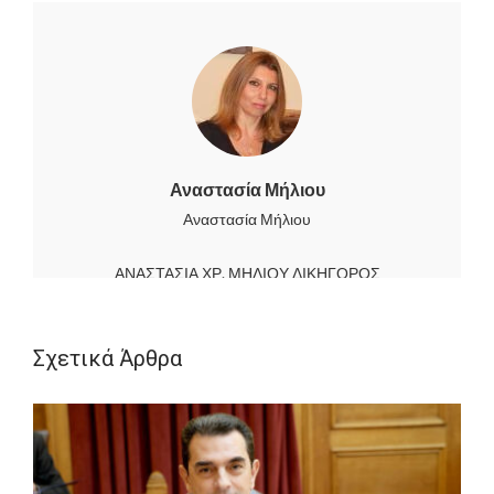
Αναστασία Μήλιου
Αναστασία Μήλιου
ΑΝΑΣΤΑΣΙΑ ΧΡ. ΜΗΛΙΟΥ ΔΙΚΗΓΟΡΟΣ
ΠΑΡ’ΕΦΕΤΑΙΣ ΑΘΗΝΩΝ
Λεωφ. Μεσογείων 403, Αγία ΠαρασκευήΤηλ.
Σχετικά Άρθρα
6945-028153, 213-0338950
e-mail: natmil@otenet.gr, info@legalaction.gr
www.legalaction.gr, fb: Αναστασία Μήλιου