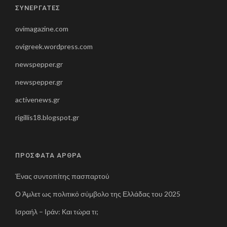
ΣΥΝΕΡΓΑΤΕΣ
ovimagazine.com
ovigreek.wordpress.com
newspepper.gr
newspepper.gr
activenews.gr
rigillis18.blogspot.gr
ΠΡΟΣΦΑΤΑ ΑΡΘΡΑ
Ένας συντοπίτης πασπαρτού
Ο Άμλετ ως πολιτικό σύμβολο της Ελλάδας του 2025
Ισραήλ – Ιράν: Και τώρα τι;