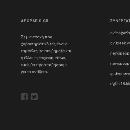
APOPSEIS.GR
ΣΥΝΕΡΓΑ
ovimagazi
Σε μια εποχή που
ovigreek.
χαρακτηριστικό της είναι οι
ταμπέλες, τα συνθήματα και
newspeppe
η έλλειψη επιχειρημάτων,
newspeppe
εμείς θα προσπαθήσουμε
για το αντίθετο.
activenews
rigillis18.