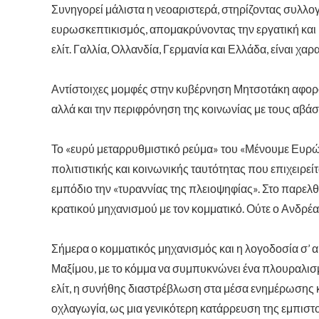
Συνηγορεί μάλιστα η νεοαριστερά, στηρίζοντας συλλογι
ευρωσκεπτικισμός, απομακρύνοντας την εργατική και μ
ελίτ. Γαλλία, Ολλανδία, Γερμανία και Ελλάδα, είναι 
Αντίστοιχες μομφές στην κυβέρνηση Μητσοτάκη αφορού
αλλά και την περιφρόνηση της κοινωνίας με τους αβά
Το «ευρύ μεταρρυθμιστικό ρεύμα» του «Μένουμε Ευρώπη
πολιτιστικής και κοινωνικής ταυτότητας που επιχειρε
εμπόδιο την «τυραννίας της πλειοψηφίας». Στο παρελ
κρατικού μηχανισμού με τον κομματικό. Ούτε ο Ανδρέα
Σήμερα ο κομματικός μηχανισμός και η λογοδοσία σ’ α
Μαξίμου, με το κόμμα να συμπυκνώνει ένα πλουραλισμ
ελίτ, η συνήθης διαστρέβλωση στα μέσα ενημέρωσης κ
οχλαγωγία, ως μια γενικότερη κατάρρευση της εμπισ