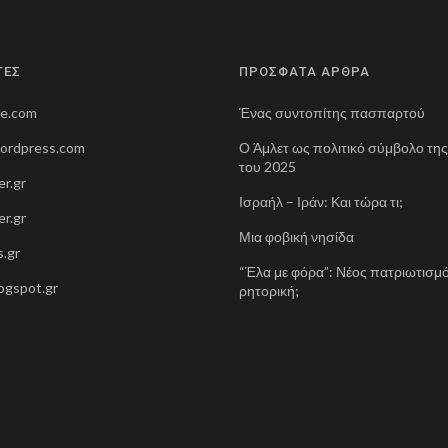
ΤΕΣ
ΠΡΟΣΦΑΤΑ ΑΡΘΡΑ
ne.com
Ένας συντοπίτης πασπαρτού
wordpress.com
Ο Άμλετ ως πολιτικό σύμβολο τη
του 2025
r.gr
Ισραήλ – Ιράν: Και τώρα τι;
r.gr
Μια φοβική νησίδα
.gr
“Έλα με φόρα”: Νέος πατριωτισμό
blogspot.gr
ρητορική;