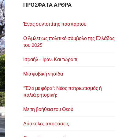
ΠΡΟΣΦΑΤΑ ΑΡΘΡΑ
Ένας συντοπίτης πασπαρτού
Ο Άμλετ ως πολιτικό σύμβολο της Ελλάδας
του 2025
Ισραήλ – Ιράν: Και τώρα τι;
Μια φοβική νησίδα
“Έλα με φόρα”: Νέος πατριωτισμός ή
παλιά ρητορική;
Με τη βοήθεια του Θεού
Δύσκολες αποφάσεις