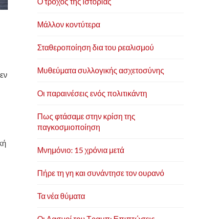
Ο τροχός της ιστορίας
Μάλλον κοντύτερα
Σταθεροποίηση δια του ρεαλισμού
Μυθεύματα συλλογικής ασχετοσύνης
δεν
Οι παραινέσεις ενός πολιτικάντη
Πως φτάσαμε στην κρίση της
παγκοσμιοποίηση
κή
Μνημόνιο: 15 χρόνια μετά
Πήρε τη γη και συνάντησε τον ουρανό
Τα νέα θύματα
Οι Δασμοί του Τραμπ: Επιπτώσεις,