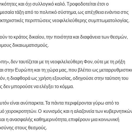
κότητες και όχι συλλογικό καλό. Τροφοδοτείται έτσι ο
εσαία τάξη από το πολιτικό σύστημα, ως απέχθεια ενάντια στις
χαρακτηριστικές περιπτώσεις νεοφιλελεύθερης συμπτωματολογίας.
ν το κράτος δικαίου, την ποιότητα και διαφάνεια των θεσμών,
σιμους δικαιωματισμούς.
», δεν ταυτίζεται με τη νεοφιλελεύθερη Φον, ούτε με τη ρήξη
ίται στην Ευρώπη και τη χώρα μας, που βλέπει ως μεταρρυθμιστικ
θόν, η διαφθορά ως χρήση εξουσίας, οδηγούσε στην ταύτιση του
ς δεν μπορούσε να ελέγξει το κόμμα.
υτόν είναι ανύπαρκτα. Τα πάντα περιφέρονται γύρω από το
ό χειροκροτητών. Ο κυνισμός και η αλαζονεία των κυβερνητικώ
αι η ανασφαλής καθημερινότητα, επιφέρουν μια κοινωνική
τοσύνης στους θεσμούς.