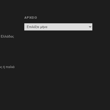
ΑΡΧΕΙΟ
Α
Ρ
ς Ελλάδας
Χ
Ε
Ι
Ο
ς ή παλιά