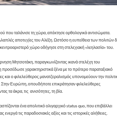
σμού που ταλάνισε τη χώρα, απέκτησε ορθολογικά αντισώματα.
λλαπλές αποτυχίες του Αλέξη. Ωστόσο η ευπείθεια των πολιτών 
κεντροαριστερό χώρο οδήγησε στη στελεχιακή «λεηλασία» του.
ρνηση Μητσοτάκη, παραγκωνίζοντας ικανά στελέχη του
 προσέδωσε χαρακτηριστικά ξένα με το πρότερο παραταξιακό
ξίες και ο φιλελεύθερος μανατζεραλισμός υπονομεύουν την πολιτι
χές. Στην Ευρώπη, οπουδήποτε επικράτησαν φιλελεύθερες
ας τα άκρα, τις ανισότητες, τη βία.
σπίζονται ένα απολιτικό ολιγαρχικό status quo, που επιβάλλει
 ενεργά τις παραδοσιακές αξίες και τις ιστορικές αλήθειες.