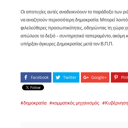
Οι αποτυχίες αυτές αναδεικνύουν το παράδοξο των ρι
να αναζητούν περισσότερη δημοκρατία. Μπορεί λοιπό
φιλελεύθερες προσωπικότητες, οδηγώντας τη χώρα χω
απώλεσε το δεξιό – συντηρητικό ταπεραμέντο, ακόμη
υπήρξαν άγκυρες Δημοκρατίας μετά τον Β.Π.Π.
Facebook
Twitter
Google+
Pin
δημοκρατία
κομματικός μηχανισμός
Κυβέρνηση