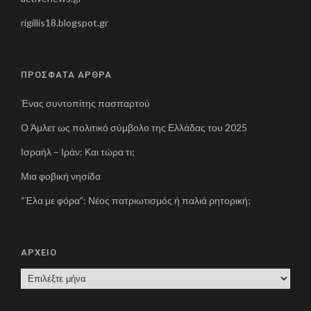
rigillis18.blogspot.gr
ΠΡΟΣΦΑΤΑ ΑΡΘΡΑ
Ένας συντοπίτης πασπαρτού
Ο Άμλετ ως πολιτικό σύμβολο της Ελλάδας του 2025
Ισραήλ – Ιράν: Και τώρα τι;
Μια φοβική νησίδα
“Έλα με φόρα”: Νέος πατριωτισμός ή παλιά ρητορική;
ΑΡΧΕΙΟ
Α
Ρ
Χ