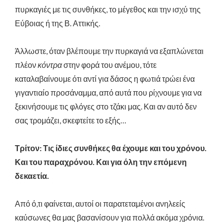
πυρκαγιές με τις συνθήκες, το μέγεθος και την ισχύ της
Εύβοιας ή της Β. Αττικής.
Άλλωστε, όταν βλέπουμε την πυρκαγιά να εξαπλώνεται
πλέον
κόντρα
στην φορά του ανέμου, τότε
καταλαβαίνουμε ότι αντί για δάσος η φωτιά τρώει ένα
γιγαντιαίο προσάναμμα, από αυτά που ρίχνουμε για να
ξεκινήσουμε τις φλόγες στο τζάκι μας. Και αν αυτό δεν
σας τρομάζει, σκεφτείτε το εξής…
Τρίτον: Τις ίδιες συνθήκες θα έχουμε και του χρόνου.
Και του παραχρόνου. Και για όλη την επόμενη
δεκαετία.
Από ό,τι φαίνεται, αυτοί οι παρατεταμένοι ανηλεείς
καύσωνες θα μας βασανίσουν για πολλά ακόμα χρόνια.