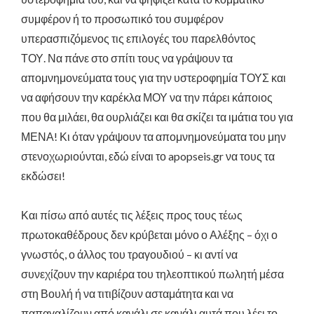
συμφέρον ή το προσωπικό του συμφέρον
υπερασπιζόμενος τις επιλογές του παρελθόντος
ΤΟΥ.
Να πάνε στο σπίτι τους να γράψουν τα
απομνημονεύματα τους για την υστεροφημία ΤΟΥΣ και
να αφήσουν την καρέκλα ΜΟΥ να την πάρει κάποιος
που θα μιλάει, θα ουρλιάζει και θα σκίζει τα ιμάτια του για
ΜΕΝΑ! Κι όταν γράψουν τα απομνημονεύματα του μην
στενοχωριούνται, εδώ είναι το
apopseis.gr
να τους τα
εκδώσει!
Και
πίσω
από αυτές τις
λέξεις
προς τους
τέως
πρωτοκαθέδρους δεν κρύβεται μόνο ο Αλέξης – όχι ο
γνωστός, ο άλλος του τραγουδιού – κι αντί να
συνεχίζουν την καριέρα του τηλεοπτικού πωλητή μέσα
στη Βουλή ή να τιτιβίζουν ασταμάτητα και να
παπαγαλίζουν από κανάλι σε κανάλι αυτά που λέει το