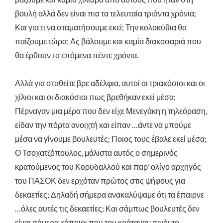
βουλή αλλά δεν είναι πια τα τελευταία τριάντα χρόνια;
Και για τι να σταματήσουμε εκεί; Την κολοκύθια θα
παίζουμε τώρα; Ας βάλουμε και καμία διακοσαριά που
θα έρθουν τα επόμενα πέντε χρόνια.
Αλλά για σταθείτε βρε αδέλφια, αυτοί οι τριακόσιοι και οι
χίλιοι και οι διακόσιοι πως βρεθήκαν εκεί μέσα;
Πέρναγαν μια μέρα που δεν είχε Μενεγάκη η τηλεόραση,
είδαν την πόρτα ανοιχτή και είπαν …άντε να μπούμε
μέσα να γίνουμε βουλευτές; Ποιος τους έβαλε εκεί μέσα;
Ο Τσοχατζόπουλος, μάλιστα αυτός ο σημερινός
κρατούμενος του Κορυδαλλού και παρ’ ολίγο αρχηγός
του ΠΑΣΟΚ δεν ερχόταν πρώτος στις ψήφους για
δεκαετίες; Δηλαδή σήμερα ανακαλύψαμε ότι τα έπαιρνε
…όλες αυτές τις δεκαετίες; Και σάμπως βουλευτές δεν
είναι σήμερα κάποιοι που του κράταγαν σιγόντο