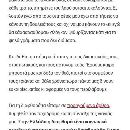
κάθε τρόπο, υπηρέτες του λαού αυτοαποκαλούνται. Ε,
λοιπόν εγώ από τους υπηρέτες μου έχω απαιτήσεις να
κάνουν τη δουλειά τους και όχι να μου κάνουν το «κι εγώ
θα κάααααααθομαι» σλόγκαν ψιθυρίζοντας κάτι για τα
ψηλά γράμματα που δεν διάβασα.
Και δε θα πω σήμερα τίποτα για τους δικαστικούς, τους
στρατιωτικούς και τους αστυνομικούς. Έχουμε καιρό
μπροστά μας και δόξα τον θεό
,
πιστοί στο συμφέρον
τους τριάντα και βάλε χρόνια τώρα πάντα μας δίνουν
ευκαιρίες, αιτίες κι αφορμές να τους περιλάβουμε.
Για τη διαφθορά τα είπαμε σ
ε
προηγούμενο
άρθρο
,
θυμηθείτε τον ταχυδρόμο και τη σύνταξη της γιαγιάς
μου.
Στην Ελλάδα η διαφθορά είναι κοινωνικά
αποδεκτή και όσο ισχύει αυτό
η διαφθορά
θα ζει και