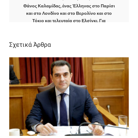
Θάνος Καλαμίδας, ένας Έλληνας στο Παρίσι
και στο Λονδίνο και στο Βερολίνο και στο
Τόκιο και τελευταία στο Ελσίνκι. Για
εικοσαετία ελεύθερος σκοπευτής και
αναλυτής για Βρετανικά μέσα με
ανταποκρίσεις από τη Νότια Αφρική μέχρι
Σχετικά Άρθρα
την Κίνα, από την Νικαράγουα μέχρι το
Σουδάν. Τα τελευταία χρόνια αναλυτής για
Σκανδιναβικά, Βρετανικά και Γαλλικά έντυπα
σε θέματα που κυρίως αφορούν την
ευρωπαϊκή κοινότητα.