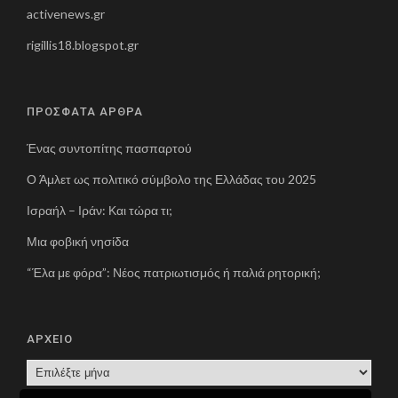
activenews.gr
rigillis18.blogspot.gr
ΠΡΟΣΦΑΤΑ ΑΡΘΡΑ
Ένας συντοπίτης πασπαρτού
Ο Άμλετ ως πολιτικό σύμβολο της Ελλάδας του 2025
Ισραήλ – Ιράν: Και τώρα τι;
Μια φοβική νησίδα
“Έλα με φόρα”: Νέος πατριωτισμός ή παλιά ρητορική;
ΑΡΧΕΙΟ
Α
Ρ