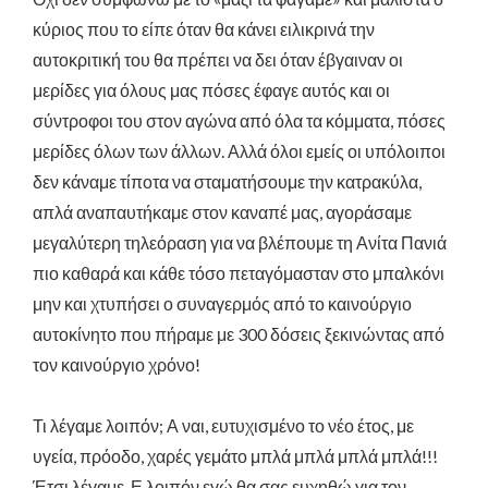
κύριος που το είπε όταν θα κάνει ειλικρινά την
αυτοκριτική του θα πρέπει να δει όταν έβγαιναν οι
μερίδες για όλους μας πόσες έφαγε αυτός και οι
σύντροφοι του στον αγώνα από όλα τα κόμματα, πόσες
μερίδες όλων των άλλων. Αλλά όλοι εμείς οι υπόλοιποι
δεν κάναμε τίποτα να σταματήσουμε την κατρακύλα,
απλά αναπαυτήκαμε στον καναπέ μας, αγοράσαμε
μεγαλύτερη τηλεόραση για να βλέπουμε τη Ανίτα Πανιά
πιο καθαρά και κάθε τόσο πεταγόμασταν στο μπαλκόνι
μην και χτυπήσει ο συναγερμός από το καινούργιο
αυτοκίνητο που πήραμε με 300 δόσεις ξεκινώντας από
τον καινούργιο χρόνο!
Τι λέγαμε λοιπόν; Α ναι, ευτυχισμένο το νέο έτος, με
υγεία, πρόοδο
,
χαρές γεμάτο μπλά μπλά μπλά μπλά!!!
Έτσι λέγαμε. Ε λοιπόν εγώ θα σας ευχηθώ για τον