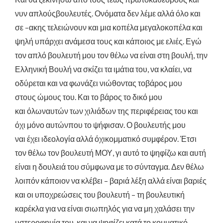
νυν
απλούς
βουλευτές
.
Ονόματα δεν λέμε αλλά όλο και
σε –ακης τελειώνουν και μια κοπέλα μεγαλοκοπέλα και
ψηλή υπάρχει ανάμεσα τους και κάποιος με ελιές. Εγώ
τον απλό βουλευτή μου τον θέλω να είναι στη βουλή, την
Ελληνική Βουλή να σκίζει τα ιμάτια του, να κλαίει, να
οδύρεται και να φωνάζει
νιώθοντας
το
βάρος
μου
στους
ώμους
του. Και το
βάρος
το
δικό
μου
και
όλων
αυτών
των
χιλιάδων
της
περιφέρειας
του και
όχι
μόνο
αυτών
που το
ψήφισαν
. Ο
βουλευτής
μου
ναι
έχει
ιδεολογία
αλλά
όχι
κομματικό
συμφέρον. Έτσι
τον θέλω τον βουλευτή ΜΟΥ, γι αυτό το ψηφίζω και αυτή
είναι η δουλειά του σύμφωνα με το σύνταγμα. Δεν θέλω
λοιπόν κάποιον να κλέβει – βαριά λέξη αλλά είναι βαριές
και οι υποχρεώσεις του βουλευτή – τη βουλευτική
καρέκλα για να είναι σιωπηλός για να μη χαλάσει την
υστεροφημία του, και να ψηφίζει κατά το κομματικό