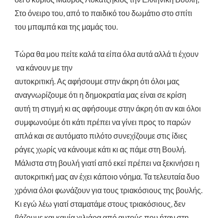
Στο όνειρο του, από το παιδικό του δωμάτιο στο σπίτι
του μπαμπά και της μαμάς του.
Τώρα θα μου πείτε καλά τα είπα όλα αυτά αλλά τι έχουν
να κάνουν με την
αυτοκριτική.
Ας
αφήσουμε
στην
άκρη
ότι
όλοι μας
αναγνωρίζουμε ότι η δημοκρατία μας είναι σε κρίση
αυτή τη στιγμή κι ας αφήσουμε στην άκρη ότι αν και όλοι
συμφωνούμε ότι κάτι πρέπει να γίνει προς το παρών
απλά και σε αυτόματο πιλότο συνεχίζουμε στις ίδιες
ράγες χωρίς να κάνουμε κάτι κι ας πάμε στη Βουλή.
Μάλιστα στη βουλή γιατί από εκεί πρέπει να ξεκινήσει η
αυτοκριτική μας αν έχει κάποιο νόημα.
Τα τελευταία δυο
χρόνια όλοι φωνάζουν για τους τριακόσιους της βουλής.
Κι εγώ λέω γιατί σταματάμε στους τριακόσιους, δεν
βάζουμε και καμία χιλιάρα από αυτούς που ήταν στη