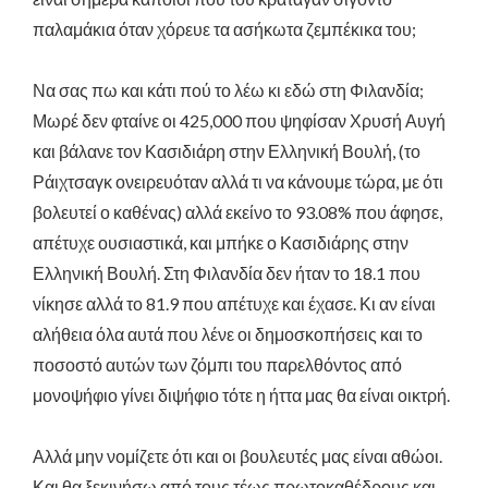
παλαμάκια όταν χόρευε τα ασήκωτα ζεμπέκικα του;
Να σας πω και κάτι πού το λέω κι εδώ στη Φιλανδία;
Μωρέ δεν φταίνε οι 425,000 που ψηφίσαν Χρυσή Αυγή
και βάλανε τον Κασιδιάρη στην Ελληνική Βουλή
,
(το
Ράιχτσαγκ ονειρευόταν αλλά τι να κάνουμε τώρα, με ότι
βολευτεί ο καθένας)
αλλά εκείνο το 93.08% που άφησε,
απέτυχε ουσιαστικά, και μπήκε ο Κασιδιάρης στην
Ελληνική Βουλή. Στη Φιλανδία δεν ήταν το 18.1 που
νίκησε αλλά το 81.9 που απέτυχε και έχασε. Κι αν είναι
αλήθεια όλα αυτά που λένε οι δημοσκοπήσεις και το
ποσοστό αυτών των ζόμπι του παρελθόντος από
μονοψήφιο γίνει διψήφιο τότε η ήττα μας θα είναι οικτρή.
Αλλά μην νομίζετε ότι και οι βουλευτές μας είναι αθώοι.
Και θα ξεκινήσω από τους τέως πρωτοκαθέδρους και