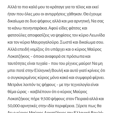
Αλλά το πιο καλό μου το κράταγε για το τέλος και εκεί
ήταν που όλες μου οι αντιρρήσεις χάθηκαν. Θα έχουμε
δικαίωμα σε δυο ψήφους αλλά και μια αρνητική. Να σας
το κάνω πενηνταράκια. Αφού είδες φάτσες και
φατσούλες αποφασίζεις να ψηφίσεις τον κύριο Λεωνίδα
και τον κύριο Μαυρογαλούρο. Σωστό και δικαίωμα σου.
Αλλά επειδή νομίζεις ότι υπάρχει και ο κύριος Μαύρος
Λοκατζήκιος – όποια
αναφορά σε πρόσωπα και
ταυτότητες είναι τυχαία – που του ρίχνεις μαύρο! Να μη
μπει ποτέ στην Ελληνική Βουλή και αυτό γιατί κρίνεις ότι
ο συγκεκριμένος κύριος μόνο κακό και συμφορά φέρνει.
Μετράνε λοιπόν τις ψήφους – με την τεχνολογία είναι
θέμα ώρας – και
βλέπουν
ότι ο κύριος Μαύρος
Λοκατζήκιος πήρε
9,500 ψήφους στον Πειραιά αλλά και
50,000 αρνητικές στην ιδία περιφέρεια. Ξέρετε πως θα
δει ο κύριος Μαύρος Λοκατζήκιος την Ελληνική Βουλή;