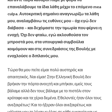
επαναλάβουμε τα ίδια λάθη μέχρι το επόμενο
mea
culpa
.
Αυτοκριτική σημαίνει αναγνωρίζω τα λάθη
μου, αναλαμβάνω τις ευθύνες μου – όχι εγώ δεν
διάβασα – και δεχόμαστε την τιμωρία που φέρνει η
ενοχή. Όχι δεν φταίω, εγώ ακλουθούσα τον
μπροστά μου, στα υπουργικά συμβούλια
κοιμόμουν και στις συνεδριάσεις της Βουλής με
ενοχλούσε ο διπλανός μου.
Τώρα θα μου πείτε είμαι πολύ αυστηρός και
απαιτητικός. Ναι είμαι! Στην Ελληνική Βουλή δεν
βρήκαν την πόρτα ανοιχτή και μπήκαν, εμείς τους
βάλαμε αλλά δεν τους βάλαμε με το πιστόλι στον
κρόταφο και τα χέρια δεμένα.
Εθελοντές ήταν όλοι τους
ανεξαιρέτως!
Και το ήξεραν όλοι ανεξαιρέτως και
μάλιστα μου το λέγαν κι όλας σε κάθε ευκαιρία και με