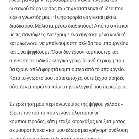
ωκεανού τώρα να σας πω την καταπληκτική ιδέα που
είχε ο γνωστός μου.
Η ψηφοφορία να γίνεται μέσω
διαδικτύου. Μάλιστα, μέσω διαδικτύου! Από το σπίτι και
με τις παντόφλες. Να έχουμε ένα συγκεκριμένο κωδικό
και
password
, να μπαίνουμε στη σελίδα του υπουργείου
και …να ψηφίζουμε. Όσοι δεν έχουν κομπιούτερ και
σύνδεση σε ειδικά εκλογικά γραφεία ανά περιοχή που
θα έχουν απλά φορητά κομπιούτερ από το υπουργείο.
Κατά το γνωστό μου , ούτε αποχές, ούτε ξεχασιάρηδες,
ούτε δεν μπορώ να πάω στην εκλογική μου περιφέρεια.
Σε ερώτηση μου περί ανωνυμίας της ψήφου γέλασε –
ξέρετε τον τρόπο που γελάνε όλοι αυτοί οι
κομπιουτεράδες, κάτι μεταξύ καρακάξας και ξυσίματος
σε μαυροπίνακα – και μου έδωσε μια γρήγορη ανάλυση
σε αυτή τη περίεργη γλωσσά που μέλανε οι