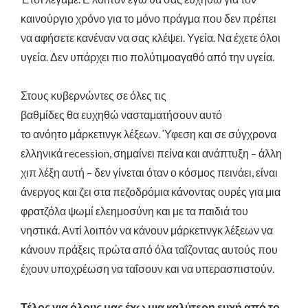
καινούργιο χρόνο για το μόνο πράγμα που δεν πρέπει
να αφήσετε κανέναν να σας κλέψει. Υγεία. Να έχετε όλοι
υγεία. Δεν
υπάρχει
πιο
πολύτιμο
αγαθό
από την
υγεία
.
Στους
κυβερνώντες
σε όλες τις
βαθμίδες
θα
ευχηθώ
να
σταματήσουν
αυτό
το
ανόητο
μάρκετινγκ
λέξεων
.
Ύφεση και σε σύγχρονα
ελληνικά
recession
,
σημαίνει πείνα και ανάπτυξη – άλλη
χιπ λέξη αυτή – δεν γίνεται όταν ο κόσμος πεινάει, είναι
άνεργος και ζει στα πεζοδρόμια κάνοντας ουρές για μια
φρατζόλα ψωμί ελεημοσύνη και με τα παιδιά του
νηστικά. Αντί λοιπόν να κάνουν μάρκετινγκ λέξεων να
κάνουν πράξεις πρώτα από όλα ταΐζοντας αυτούς που
έχουν υποχρέωση να ταΐσουν και να υπερασπιστούν.
Τέλος για όλους μας έχω μια καλύτερη ευχή από το