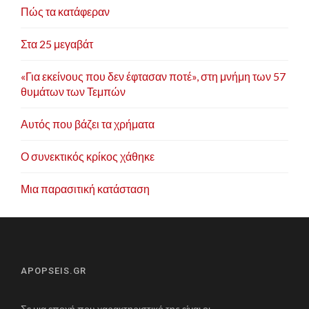
Πώς τα κατάφεραν
Στα 25 μεγαβάτ
«Για εκείνους που δεν έφτασαν ποτέ», στη μνήμη των 57
θυμάτων των Τεμπών
Αυτός που βάζει τα χρήματα
Ο συνεκτικός κρίκος χάθηκε
Μια παρασιτική κατάσταση
APOPSEIS.GR
Σε μια εποχή που χαρακτηριστικό της είναι οι