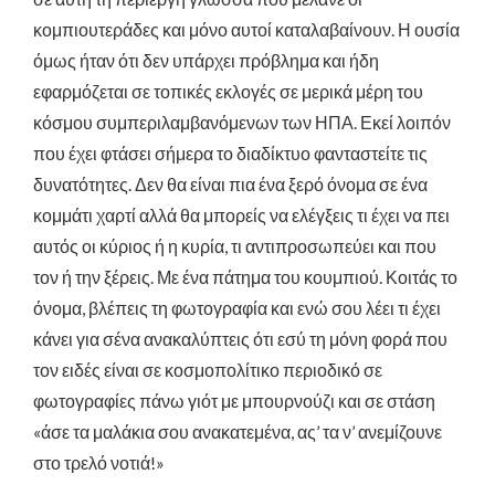
κομπιουτεράδες και μόνο αυτοί καταλαβαίνουν. Η ουσία
όμως ήταν ότι δεν υπάρχει πρόβλημα και ήδη
εφαρμόζεται σε τοπικές εκλογές σε μερικά μέρη του
κόσμου συμπεριλαμβανόμενων των ΗΠΑ.
Εκεί λοιπόν
που έχει φτάσει σήμερα το διαδίκτυο φανταστείτε τις
δυνατότητες. Δεν θα είναι πια ένα ξερό όνομα σε ένα
κομμάτι χαρτί αλλά θα μπορείς να ελέγξεις τι έχει να πει
αυτός οι κύριος ή η κυρία, τι αντιπροσωπεύει και που
τον ή την ξέρεις. Με ένα πάτημα του κουμπιού. Κοιτάς το
όνομα, βλέπεις τη φωτογραφία και ενώ σου λέει τι έχει
κάνει για σένα ανακαλύπτεις ότι εσύ τη μόνη φορά που
τον ειδές είναι σε κοσμοπολίτικο περιοδικό σε
φωτογραφίες πάνω γιότ με μπουρνούζι και σε στάση
«άσε τα μαλάκια σου ανακατεμένα, ας’ τα ν’ ανεμίζουνε
στο τρελό νοτιά!»