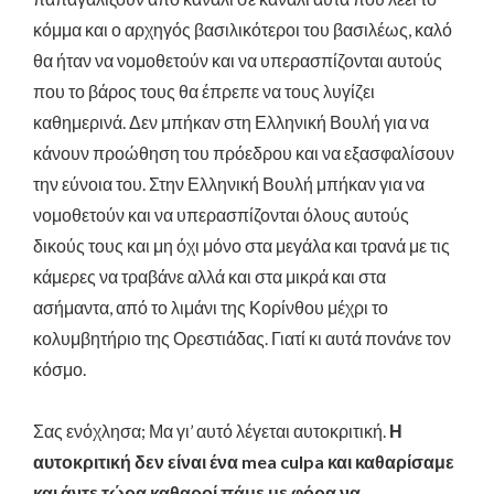
κόμμα και ο αρχηγός βασιλικότεροι του βασιλέως, καλό
θα ήταν να νομοθετούν και να υπερασπίζονται αυτούς
που το βάρος τους θα έπρεπε να τους λυγίζει
καθημερινά.
Δεν μπήκαν στη Ελληνική Βουλή για να
κάνουν προώθηση του πρόεδρου και να εξασφαλίσουν
την εύνοια του. Στην Ελληνική Βουλή μπήκαν για
να
νομοθετούν και να υπερασπίζονται
όλους αυτούς
δικούς τους και μη
όχι μόνο στα μεγάλα και τρανά με τις
κάμερες να τραβάνε αλλά και στα μικρά και στα
ασήμαντα, από το λιμάνι της Κορίνθου μέχρι το
κολυμβητήριο της Ορεστιάδας. Γιατί κι αυτά πονάνε τον
κόσμο.
Σας ενόχλησα; Μα γι’ αυτό λέγεται αυτοκριτική.
Η
αυτοκριτική δ
εν είναι ένα
mea culpa
και καθαρίσαμε
και άντε τώρα καθαροί πάμε με φόρα να