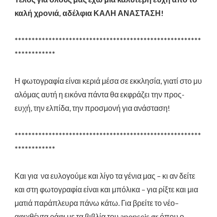
καλή χρονιά, αδέλφια ΚΑΛΗ ΑΝΑΣΤΑΣΗ!
*******************************************************
************
Η
φωτογραφία
είναι
κεριά
μέσα
σε
εκκλησία
,
γιατί
στο
μυ
αλό
μας
αυτή η εικόνα πάντα
θα
εκφράζει
την προς-
ευχή,
την ελπίδα, την
προσμονή
για
ανάσταση
!
*******************************************************
************
Και για να ευλογούμε και λίγο τα γένια μας – κι αν δείτε
και στη φωτογραφία είναι και μπόλικα – για ρίξτε και μια
ματιά παράπλευρα πάνω κάτω. Για βρείτε το νέο
–
αφιχθέντα ράφι με τα βιβλία του
apopseis.gr
όπου ο