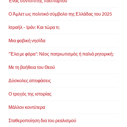
Ένας συντοπίτης πασπαρτού
Ο Άμλετ ως πολιτικό σύμβολο της Ελλάδας του 2025
Ισραήλ – Ιράν: Και τώρα τι;
Μια φοβική νησίδα
“Έλα με φόρα”: Νέος πατριωτισμός ή παλιά ρητορική;
Με τη βοήθεια του Θεού
Δύσκολες αποφάσεις
Ο τροχός της ιστορίας
Μάλλον κοντύτερα
Σταθεροποίηση δια του ρεαλισμού